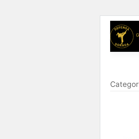
G
Categor
Blog
,
En