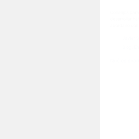
Consejos para
desarrollar h
abordarlo con
Javier 
Blog
,
En
Qué es sparr