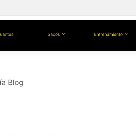
uantes
Sacos
Entrenamiento
ía
Blog
trenamiento
,
Tecnicas boxeo/striking