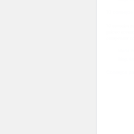
10 consejos
10 consejos p
golpeo aprend
competidor c
Marta F
Blog
,
En
Consejos pa