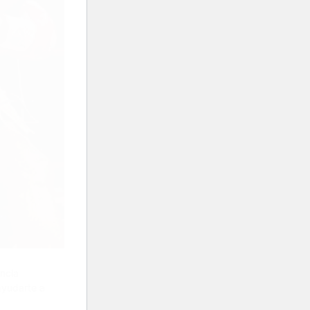
encia
ayudarte a