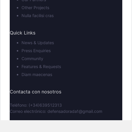
Other Projects
Nulla facilisi cras
Quick Links
News & Updates
Press Enquiries
Community
Features & Requests
Diam maecenas
Contacta con nosotros
Teléfono: (+34)639512313
Correo electrónico: defensadorada1@gmail.com
Copyright © 2026