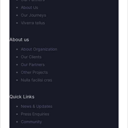
About Us
Our Journeys
Viverra tellus
About us
About Organization
Our Clients
Our Partners
Other Projects
Nulla facilisi cras
Quick Links
News & Updates
Press Enquiries
Community