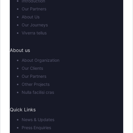
Introduction
Our Partners
About Us
Our Journeys
Viverra tellus
About us
About Organization
Our Clients
Our Partners
Other Projects
Nulla facilisi cras
Quick Links
News & Updates
Press Enquiries