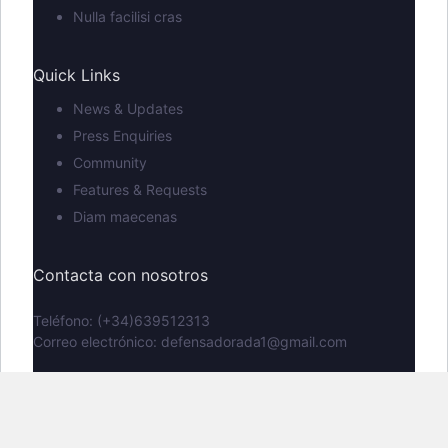
Nulla facilisi cras
Quick Links
News & Updates
Press Enquiries
Community
Features & Requests
Diam maecenas
Contacta con nosotros
Teléfono: (+34)639512313
Correo electrónico: defensadorada1@gmail.com
Copyright © 2026