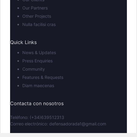
Our Partners
Other Projects
Nulla facilisi cras
Quick Links
News & Updates
Press Enquiries
Community
Features & Requests
Diam maecenas
Contacta con nosotros
Teléfono: (+34)639512313
Correo electrónico: defensadorada1@gmail.com