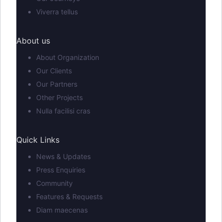
Viverra tellus
About us
About Organization
Our Clients
Our Partners
Other Projects
Nulla facilisi cras
Quick Links
News & Updates
Press Enquiries
Community
Features & Requests
Diam maecenas