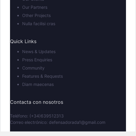
Our Partners
Other Projects
Nulla facilisi cras
Quick Links
News & Updates
Press Enquiries
Community
Features & Requests
Diam maecenas
Contacta con nosotros
Teléfono: (+34)639512313
Correo electrónico: defensadorada1@gmail.com