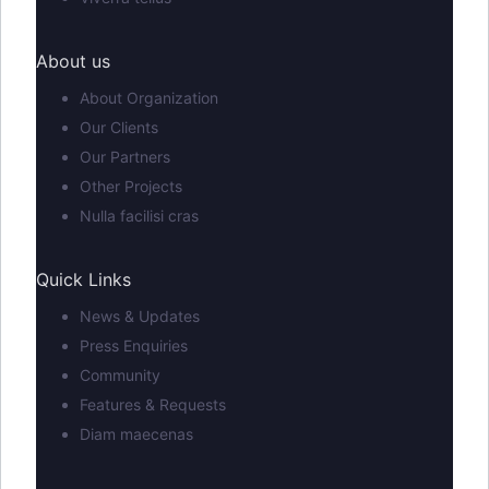
About us
About Organization
Our Clients
Our Partners
Other Projects
Nulla facilisi cras
Quick Links
News & Updates
Press Enquiries
Community
Features & Requests
Diam maecenas