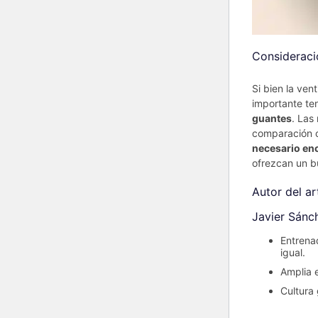
Consideracio
Si bien la ven
importante te
guantes
. Las
comparación co
necesario enco
ofrezcan un bu
Autor del ar
Javier Sánc
Entrena
igual.
Amplia 
Cultura