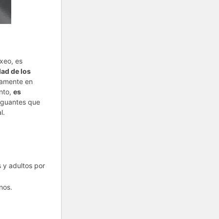
oxeo, es
ad de los
damente en
anto,
es
o guantes que
l.
 y adultos por
nos.