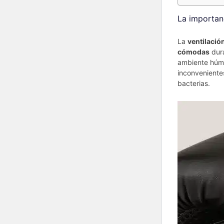
La importan
La
ventilació
cómodas
dura
ambiente húme
inconvenientes
bacterias.