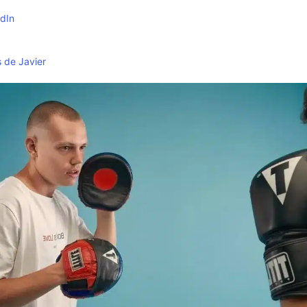
edIn
s de Javier