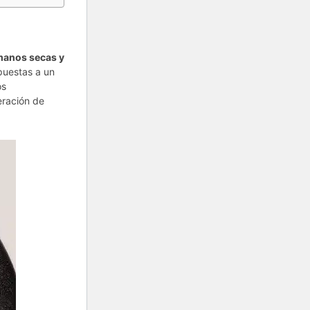
 manos secas y
puestas a un
os
eración de