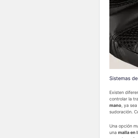
Sistemas de
Existen difere
controlar la t
mano
, ya sea
sudoración. C
Una opción más
una
malla en 