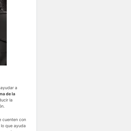
 ayudar a
ma de la
ducir la
ón.
ue cuenten con
, lo que ayuda