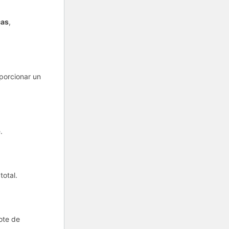
cas
,
oporcionar un
.
total.
ote de