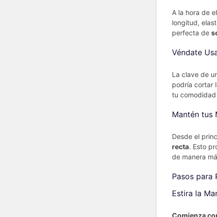
A la hora de e
longitud, elas
perfecta de
s
Véndate Usa
La clave de u
podría cortar l
tu comodidad 
Mantén tus 
Desde el princ
recta
. Esto p
de manera más
Pasos para 
Estira la M
Comienza con