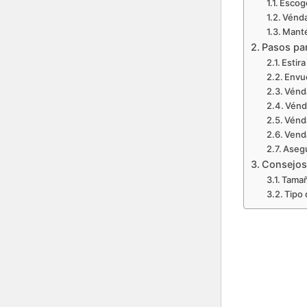
Escog
Vénda
Manté
Pasos pa
Estir
Envu
Vénd
Vénd
Vénd
Vend
Asegu
Consejos
Tamañ
Tipo 