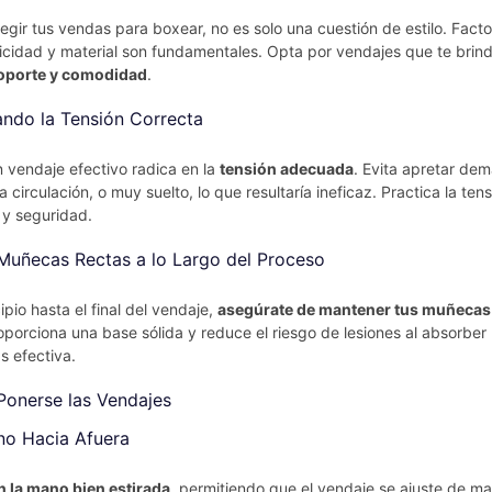
legir tus vendas para boxear, no es solo una cuestión de estilo. Fact
ticidad y material son fundamentales. Opta por vendajes que te brin
oporte y comodidad
.
ndo la Tensión Correcta
n vendaje efectivo radica en la
tensión adecuada
. Evita apretar dem
a circulación, o muy suelto, lo que resultaría ineficaz. Practica la ten
y seguridad.
Muñecas Rectas a lo Largo del Proceso
ipio hasta el final del vendaje,
asegúrate de mantener tus muñecas
roporciona una base sólida y reduce el riesgo de lesiones al absorber
 efectiva.
Ponerse las Vendajes
ano Hacia Afuera
 la mano bien estirada
, permitiendo que el vendaje se ajuste de m