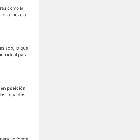
ores como la
den la mezcla
asiado, lo que
sión ideal para
 en posición
 los impactos
anera uniforme