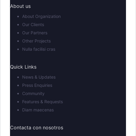
About us
About Organization
Our Clients
Our Partners
Other Projects
Nulla facilisi cras
Quick Links
News & Updates
Press Enquiries
Community
Features & Requests
Diam maecenas
Contacta con nosotros