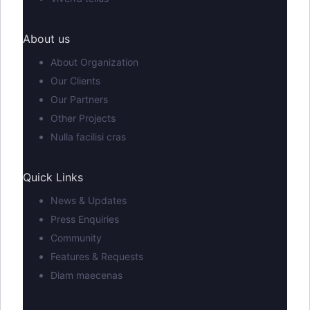
About us
About Organization
Our Clients
Our Partners
Other Projects
Nulla facilisi cras
Quick Links
News & Updates
Press Enquiries
Community
Features & Requests
Diam maecenas