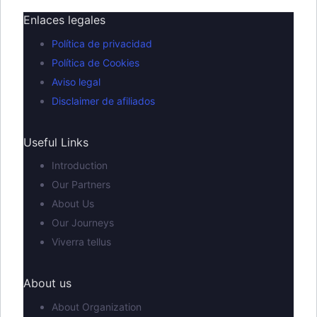
Enlaces legales
Política de privacidad
Política de Cookies
Aviso legal
Disclaimer de afiliados
Useful Links
Introduction
Our Partners
About Us
Our Journeys
Viverra tellus
About us
About Organization